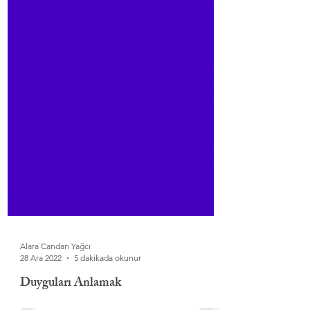
Alara Candan Yağcı
28 Ara 2022
5 dakikada okunur
Duyguları Anlamak