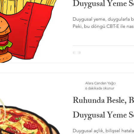
Duygusal Yeme Se
Duygusal yeme, duygularla ba
Peki, bu döngü CBT-E ile nasıl 
Alara Candan Yağcı
6 dakikada okunur
Ruhunda Besle, B
Duygusal Yeme Se
Duygusal açlık, bilişsel hatal