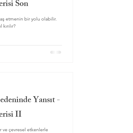
risi Son
ş etmenin bir yolu olabilir.
kırılır?
edeninde Yansıt -
risi II
ar ve çevresel etkenlerle