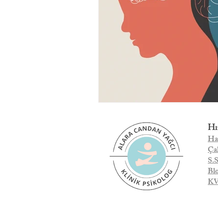
Hı
Ha
Çal
S.S
Bl
K