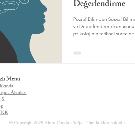
Değerlendirme
Pozitif Bilimden Sosyal Bilim
ve Değerlendirme konusunu 
psikolojinin tarihsel sürecine.
zlı Menü
kkında
ışma Alanları
.S.
og
VKK
© Copyright 2025 Alara Candan Yağcı. Tüm hakları saklıdır.