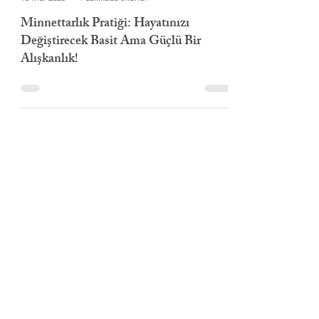
Alara Candan Yağcı
13 Mar 2025
4 dakikada okunur
Minnettarlık Pratiği: Hayatınızı
Değiştirecek Basit Ama Güçlü Bir
Alışkanlık!